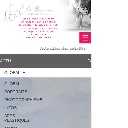
Des pinceaux aux tarots
en passant par la photo et
la création de sites internet,
découvrez mon univers aux
multiples facettes qui
composent
cette atypie innée.
Actualités des activités
ACTU
GLOBAL
GLOBAL
PORTRAITS
PHOTOGRAPHISME
INFOS
ARTS
PLASTIQUES